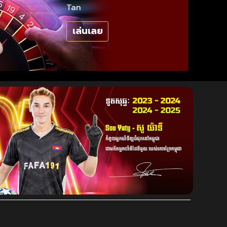
Tan
เล่นเลย