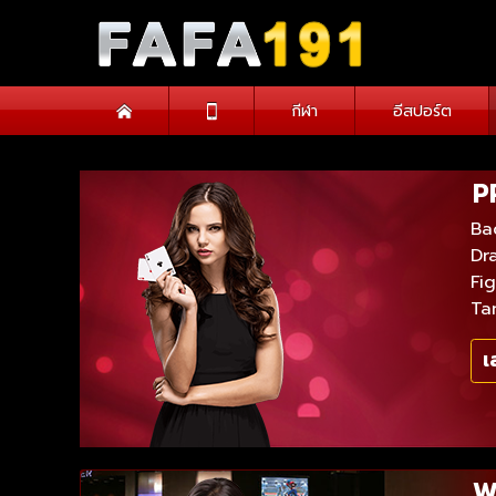
กีฬา
อีสปอร์ต
P
Bac
Dr
Fi
Ta
เ