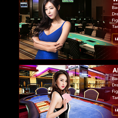
Bac
Dr
Fi
Ta
เ
A
Bac
Dr
Fi
Ta
เ