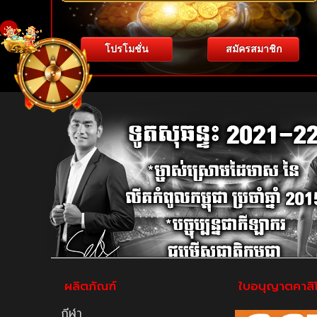
x
โปรโมชั่น
สมัครสมาชิก
ก
โปรโมชั่น
สมัครสมาชิก
ผลิตภัณฑ์
ใบอนุญาตคาสิ
กีฬา