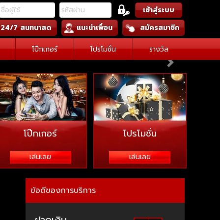
เข้าสู่ระบบ
24/7 สนทนาสด
แนะนำเพื่อน
สมัครสมาชิก
โป๊กเกอร์
โปรโมชั่น
รางวัล
Next
โป๊กเกอร์
โปรโมชั่น
เล่นเลย
เล่นเลย
ข้อดีของการบริการ
ฝากเงิน