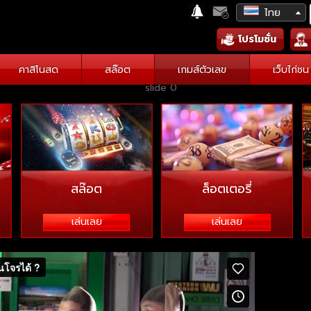
ไทย
โปรโมชั่น
คาสิโนสด
สล๊อต
เกมส์ตัวเลข
เว็บไก่ชน
สล๊อต
ล็อตเตอรี่
เล่นเลย
เล่นเลย