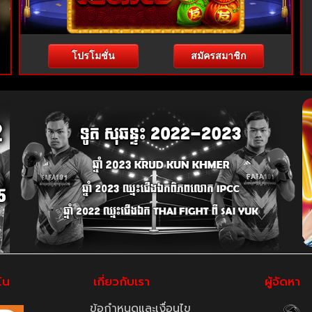
โปรโมชั่น
สมัครสมาชิก
โน
เกี่ยวกับเรา
ผู้จัดหา
ข้อกำหนดและเงื่อนไข