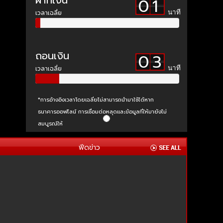
0
1
เวลาเฉลี่ย
นาที
ถอนเงิน
0
3
เวลาเฉลี่ย
นาที
*การอ้างอิงเวลาโดยเฉลี่ยไม่สามารถนำมาใช้ได้หาก
ธนาคารออฟไลน์ การเชื่อมต่อหลุดและข้อมูลที่ให้มายังไม่
สมบูรณ์ให้
ฟีดข่าว