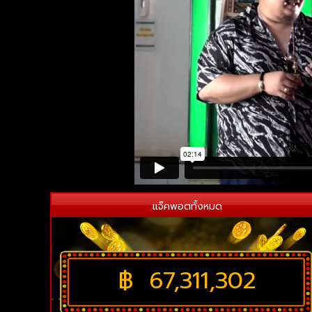
แจ็คพอตทั้งหมด
฿
67,311,308