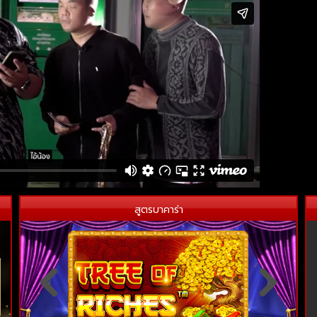
สูตรบาคาร่า
‹
›