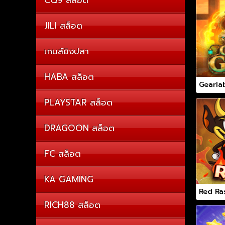
CQ9 สล็อต
JILI สล็อต
เกมส์ยิงปลา
HABA สล็อต
Gearla
PLAYSTAR สล็อต
DRAGOON สล็อต
FC สล็อต
KA GAMING
Red Ra
RICH88 สล็อต