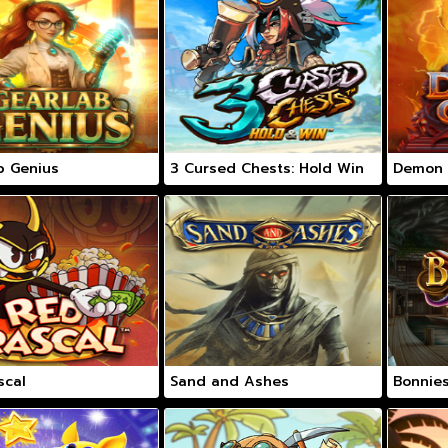
b Genius
3 Cursed Chests: Hold Win
Demon
scal
Sand and Ashes
Bonnie