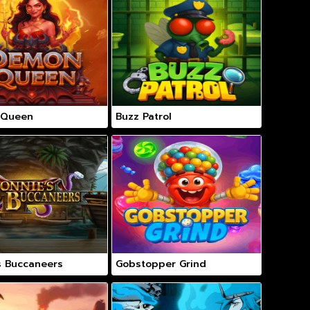
 Queen
Buzz Patrol
s Buccaneers
Gobstopper Grind