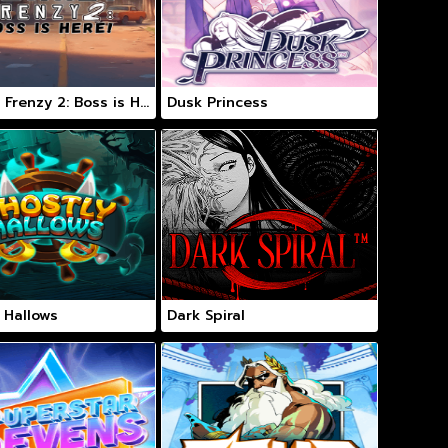
Monkey Frenzy 2: Boss is Here!
Dusk Princess
 Hallows
Dark Spiral