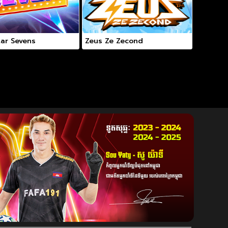
ar Sevens
Zeus Ze Zecond