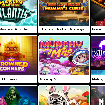
Masters: Atlantis
The Lost Book of Mummys Curse
Power o
d Corners
Munchy Milo
Midnigh