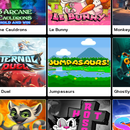
ne Cauldrons
Le Bunny
 Duel
Jumpasaurs
Ghostly