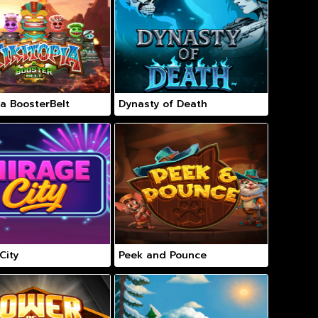
ia BoosterBelt
Dynasty of Death
City
Peek and Pounce